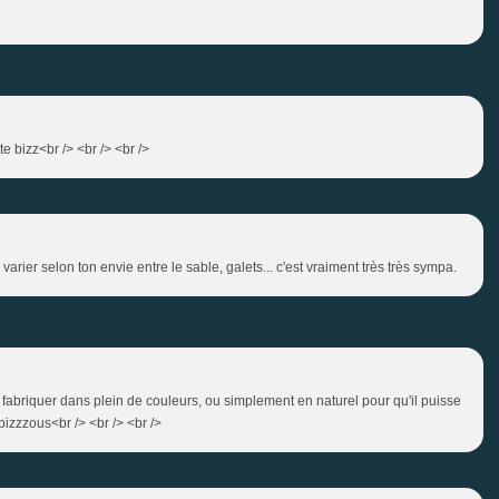
te bizz<br /> <br /> <br />
x varier selon ton envie entre le sable, galets... c'est vraiment très très sympa.
le fabriquer dans plein de couleurs, ou simplement en naturel pour qu'il puisse
bizzzous<br /> <br /> <br />