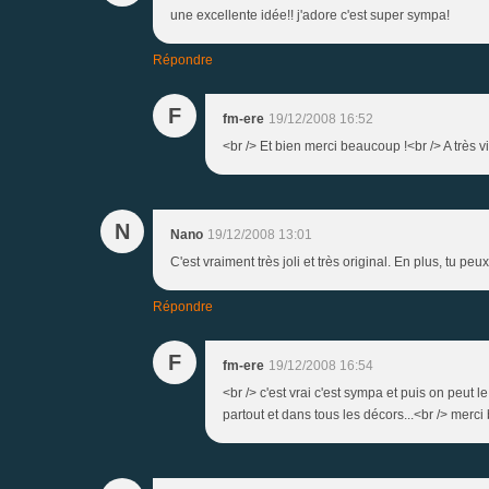
une excellente idée!! j'adore c'est super sympa!
Répondre
F
fm-ere
19/12/2008 16:52
<br /> Et bien merci beaucoup !<br /> A très vi
N
Nano
19/12/2008 13:01
C'est vraiment très joli et très original. En plus, tu peu
Répondre
F
fm-ere
19/12/2008 16:54
<br /> c'est vrai c'est sympa et puis on peut 
partout et dans tous les décors...<br /> merci 