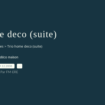
e deco (suite)
ies
>
Trio home deco (suite)
déco maison
9.12.2008
…
Par FM-ERE