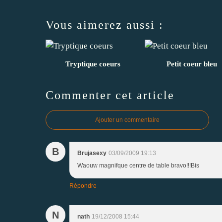
Vous aimerez aussi :
Tryptique coeurs
Petit coeur bleu
Commenter cet article
Ajouter un commentaire
B
Brujasexy
03/09/2009 19:13
Waouw magnifque centre de table bravo!!!Bis
Répondre
N
nath
19/12/2008 15:44