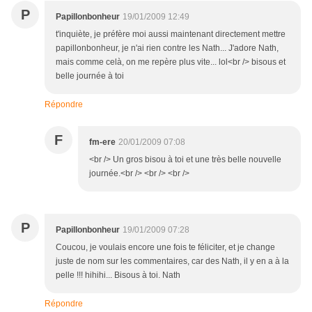
P
Papillonbonheur
19/01/2009 12:49
t'inquiète, je préfère moi aussi maintenant directement mettre
papillonbonheur, je n'ai rien contre les Nath... J'adore Nath,
mais comme celà, on me repère plus vite... lol<br /> bisous et
belle journée à toi
Répondre
F
fm-ere
20/01/2009 07:08
<br /> Un gros bisou à toi et une très belle nouvelle
journée.<br /> <br /> <br />
P
Papillonbonheur
19/01/2009 07:28
Coucou, je voulais encore une fois te féliciter, et je change
juste de nom sur les commentaires, car des Nath, il y en a à la
pelle !!! hihihi... Bisous à toi. Nath
Répondre