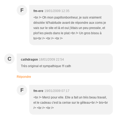
F
fm-ere
19/01/2009 12:35
<br /> Oh mon papillonbonheur, je suis vraiment
désolée !d'habitude avant de répondre aux coms je
vais sur le site et là et oui j'étais un peu pressée, et
plof les pieds dans le plat.<br /> Un gros bisou à
toi<br /> <br /> <br />
C
cathdragon
18/01/2009 22:54
Très original et sympathique !!! cath
Répondre
F
fm-ere
19/01/2009 07:17
<br /> Merci pour elle. Elle a fait un très beau travail,
et le cadeau c'est la cerise sur le gêteau<br /> bis<br
/> <br /> <br />