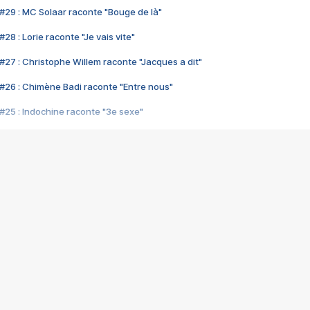
#29 : MC Solaar raconte "Bouge de là"
28 : Lorie raconte "Je vais vite"
#27 : Christophe Willem raconte "Jacques a dit"
#26 : Chimène Badi raconte "Entre nous"
#25 : Indochine raconte "3e sexe"
#24 : Zaho raconte "C'est chelou"
#23 : Patrick Bruel raconte "Au café des délices"
#22 : Kyo raconte "Le chemin"
#21 : Nolwenn Leroy raconte "Cassé"
#20 : Patrick Hernandez raconte "Born to be alive"
#19 : Lorie raconte "Près de moi"
#18 : Michael Jones raconte "A nos actes manqués" (avec Jean-Jacque