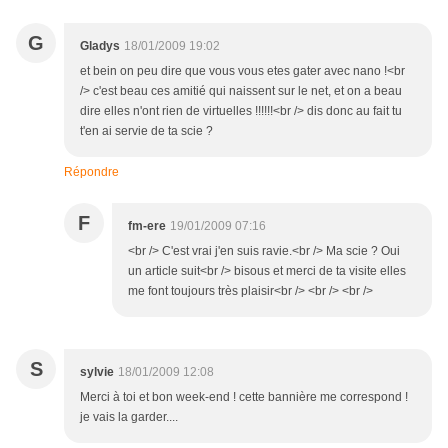
G
Gladys
18/01/2009 19:02
et bein on peu dire que vous vous etes gater avec nano !<br
/> c'est beau ces amitié qui naissent sur le net, et on a beau
dire elles n'ont rien de virtuelles !!!!!!<br /> dis donc au fait tu
t'en ai servie de ta scie ?
Répondre
F
fm-ere
19/01/2009 07:16
<br /> C'est vrai j'en suis ravie.<br /> Ma scie ? Oui
un article suit<br /> bisous et merci de ta visite elles
me font toujours très plaisir<br /> <br /> <br />
S
sylvie
18/01/2009 12:08
Merci à toi et bon week-end ! cette bannière me correspond !
je vais la garder....