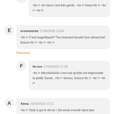
<br /> oh merci c'est très gentil...<br /> bises<br /> <br
/> <br />
E
evanounette
27/09/2009 10:04
<br /> C'est magnifique!!! T'es vraiment douée! bon dimanche!
bisous<br /> <br /> <br />
Répondre
F
fm-ere
27/09/2009 22:28
<br /> Merciiiiiiiiiiiiiii c'est vrai qu'elle est mignonette
la petite Sarah...<br /> bisous, bisous<br /> <br /> <br
/>
A
Alena
26/09/2009 23:11
<br /> Oulà à qui le dis-tu ! J'ai voulu investir dans des