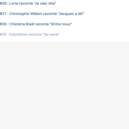
28 : Lorie raconte "Je vais vite"
#27 : Christophe Willem raconte "Jacques a dit"
#26 : Chimène Badi raconte "Entre nous"
#25 : Indochine raconte "3e sexe"
#24 : Zaho raconte "C'est chelou"
#23 : Patrick Bruel raconte "Au café des délices"
#22 : Kyo raconte "Le chemin"
#21 : Nolwenn Leroy raconte "Cassé"
#20 : Patrick Hernandez raconte "Born to be alive"
#19 : Lorie raconte "Près de moi"
#18 : Michael Jones raconte "A nos actes manqués" (avec Jean-Jacque
#17 : Khaled raconte "Aïcha"
#16 : Corneille raconte "Parce qu'on vient de loin"