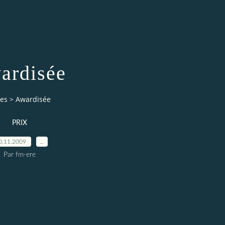
ardisée
ies
>
Awardisée
PRIX
0.11.2009
…
Par fm-ere