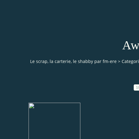
Aw
Le scrap, la carterie, le shabby par fm-ere
>
Categor
1