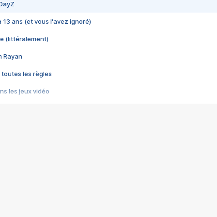
 DayZ
 a 13 ans (et vous l'avez ignoré)
e (littéralement)
im Rayan
 toutes les règles
s les jeux vidéo
us choquant de Rockstar ? - Le scandale BULLY
e plus moche de Steam
du RÊVE tourne au CAUCHEMAR
pendant 8 heures
it… à tort
umiliés par un jeu vidéo
ire - Final Fantasy 8