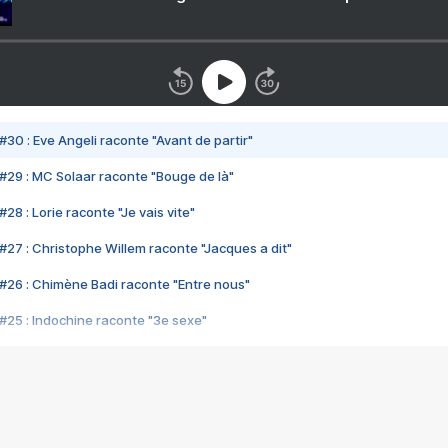
#30 : Eve Angeli raconte "Avant de partir"
#29 : MC Solaar raconte "Bouge de là"
28 : Lorie raconte "Je vais vite"
#27 : Christophe Willem raconte "Jacques a dit"
#26 : Chimène Badi raconte "Entre nous"
#25 : Indochine raconte "3e sexe"
#24 : Zaho raconte "C'est chelou"
#23 : Patrick Bruel raconte "Au café des délices"
#22 : Kyo raconte "Le chemin"