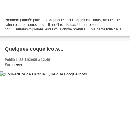
Première journée pluvieuse depuis le début septembre, mais j'avoue que
j'aime bien ce temps lorsqu'il ne s'installe pas ! La terre sent
bon......hummmm j'adore. Alors voilà chose promise .....ma petite toile de la
semaine dernière, sans aucune prétention,...
Quelques coquelicots....
Publié le 23/11/2009 à 12:46
Par
fm-ere