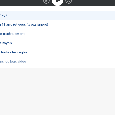
 DayZ
 a 13 ans (et vous l'avez ignoré)
e (littéralement)
im Rayan
 toutes les règles
s les jeux vidéo
us choquant de Rockstar ? - Le scandale BULLY
e plus moche de Steam
du RÊVE tourne au CAUCHEMAR
pendant 8 heures
it… à tort