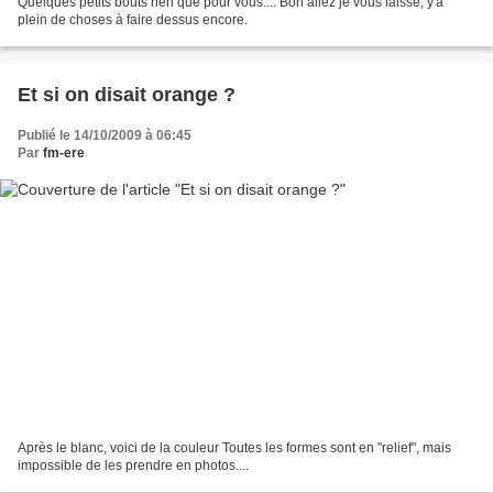
Quelques petits bouts rien que pour vous.... Bon allez je vous laisse, y'a
plein de choses à faire dessus encore.
Et si on disait orange ?
Publié le 14/10/2009 à 06:45
Par
fm-ere
Après le blanc, voici de la couleur Toutes les formes sont en "relief", mais
impossible de les prendre en photos....